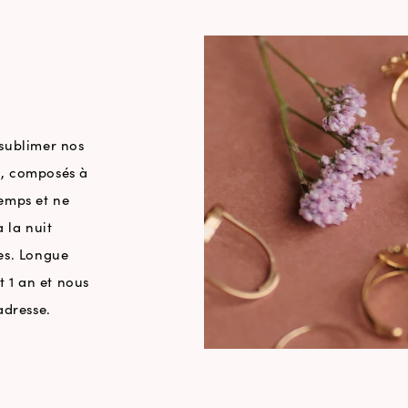
 sublimer nos
le, composés à
temps et ne
 la nuit
es. Longue
t 1 an et nous
adresse.