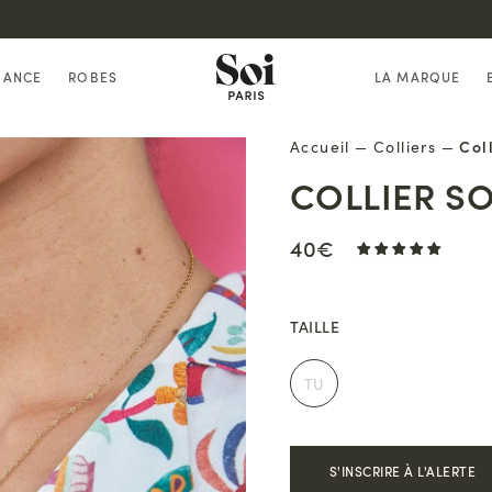
Back in Stock : nos robes bestsellers sont de retour !
HANCE
ROBES
LA MARQUE
Accueil
—
Colliers
—
Coll
COLLIER SO
40€
TAILLE
TU
S'INSCRIRE À L'ALERTE