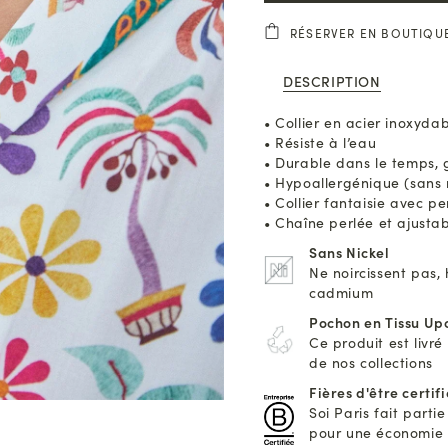
RÉSERVER EN BOUTIQU
DESCRIPTION
• Collier en acier inoxyda
• Résiste à l’eau
• Durable dans le temps, 
• Hypoallergénique (sans 
• Collier fantaisie avec p
• Chaîne perlée et ajusta
Sans Nickel
Ne noircissent pas,
cadmium
Pochon en Tissu Up
Ce produit est livré
de nos collections
Fières d'être certif
Soi Paris fait part
pour une économie pl