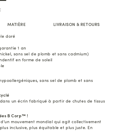
E
MATIÈRE
LIVRAISON & RETOURS
ble doré
garantie 1 an
nickel, sans sel de plomb et sans cadmium)
endentif en forme de soleil
ble
 hypoallergéniques, sans sel de plomb et sans
cyclé
 dans un écrin fabriqué à partir de chutes de tissus
iées B Corp™ !
ie d’un mouvement mondial qui agit collectivement
us inclusive, plus équitable et plus juste. En