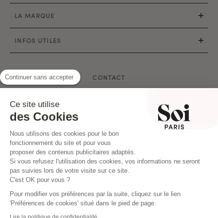
LA MARQUE
INFOS UTILES
CONTACT
Continuer sans accepter
Mail : hello@soi-paris.com
Ce site utilise
Whatsapp
des Cookies
Nos Boutiques
Nous utilisons des cookies pour le bon
fonctionnement du site et pour vous
proposer des contenus publicitaires adaptés.
Si vous refusez l'utilisation des cookies, vos informations ne seront
pas suivies lors de votre visite sur ce site.
|
©2020 SOI PARIS - Tous droits réservés
Création Agence PM
C'est OK pour vous ?
Pour modifier vos préférences par la suite, cliquez sur le lien
'Préférences de cookies' situé dans le pied de page.
Lire la politique de confidentialité