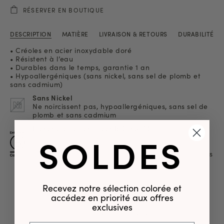
RÉSERVER EN BOUTIQUE
DESCRIPTION
MATIÈRE
LIVRAISON & RETOURS
DURABILITÉ
• Créoles en acier inoxydable doré
• Résistent à l’eau
• Durables dans le temps, garantie 1 an
• Hypoallergéniques (sans nickel, sans sel de plomb et
sans cadmium)
Sans Nickel
Ne noircissent pas, hypoallergéniques, sans sel de
plomb et sans cadmium
Fières d'être certifiées B Corp™ !
SOLDES
Soi Paris fait partie d’un mouvement mondial qui
agit collectivement pour une économie plus
inclusive, plus équitable et plus juste. En savoir plus
sur
www.bcorp.com
Recevez notre sélection colorée et
accédez en priorité aux offres
exclusives
NOS CLIENTES DONNENT