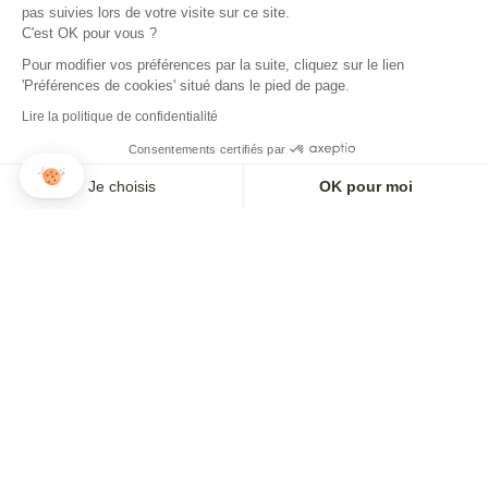
pas suivies lors de votre visite sur ce site.
C'est OK pour vous ?
Pour modifier vos préférences par la suite, cliquez sur le lien
'Préférences de cookies' situé dans le pied de page.
Lire la politique de confidentialité
Consentements certifiés par
Je choisis
OK pour moi
Axeptio consent
Plateforme de Gestion du Consentement : Personnalisez vos O
Notre plateforme vous permet d'adapter et de gérer vos paramètr