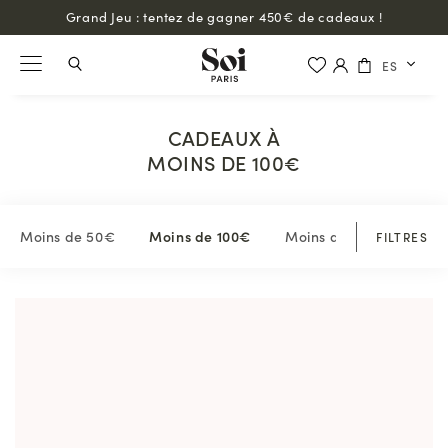
Grand Jeu : tentez de gagner 450€ de cadeaux !
ES
CADEAUX À
MOINS DE 100€
Moins de 50€
Moins de 100€
Moins de 150€
Moi
FILTRES