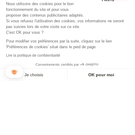
Nous utilisons des cookies pour le bon
fonctionnement du site et pour vous
proposer des contenus publicitaires adaptés.
Si vous refusez l'utilisation des cookies, vos informations ne seront
pas suivies lors de votre visite sur ce site.
C'est OK pour vous ?
Pour modifier vos préférences par la suite, cliquez sur le lien
'Préférences de cookies' situé dans le pied de page.
NEWSLETTER
Lire la politique de confidentialité
Apúntate para recibir nuestras noticias y ofertas.
Consentements certifiés par
Je choisis
OK pour moi
Axeptio consent
Plateforme de Gestion du Consentement : Personnalisez vos O
AÑADIR A LA CESTA
Notre plateforme vous permet d'adapter et de gérer vos paramètr
ME INSCRIBO
Pago 3x o 4x disponible
ABOUT