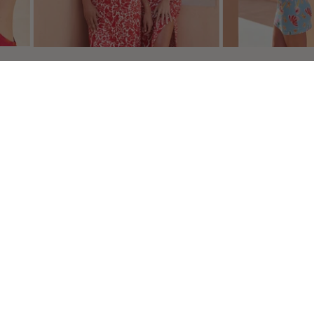
s réglementations. Personnalisez vos préférences pour contrôler
NEWSLETTER
Apúntate para recibir nuestras noticias y
ofertas.
ME INSCRIBO