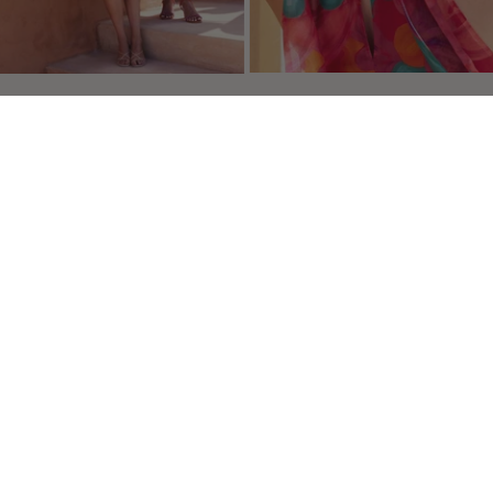
s Options
ètres de confidentialité, en garantissant la conformité avec le
INFORMACIÓN ÚTIL
de Soi
Proceder con mi devolucion
 amigas
Nosotras
ograma de puntos
Preguntas frecuentes y contacto
Envios
Términos del servicio
Aviso Legal
|
©2020 SOI PARIS - Todos los derechos reservados
Creación Agencia PM