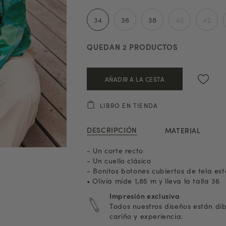
34
36
38
40
42
QUEDAN
2
PRODUCTOS
AÑADIR A LA CESTA
LIBRO EN TIENDA
DESCRIPCIÓN
MATERIAL
- Un corte recto
- Un cuello clásico
- Bonitos botones cubiertos de tela e
• Olivia mide 1,85 m y lleva la talla 36
Impresión exclusiva
Todos nuestros diseños están di
cariño y experiencia.