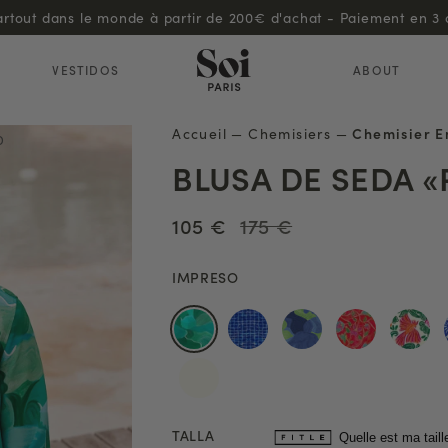
Découvrez notre programme de fidélité !
VESTIDOS
ABOUT
Accueil
—
Chemisiers
—
Chemisier E
D
BLUSA DE SEDA 
105 €
175 €
IMPRESO
TALLA
Quelle est ma taill