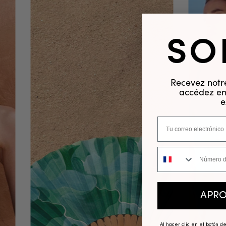
SO
Recevez notre
accédez en 
e
Número de teléfono
APR
Al hacer clic en el botón d