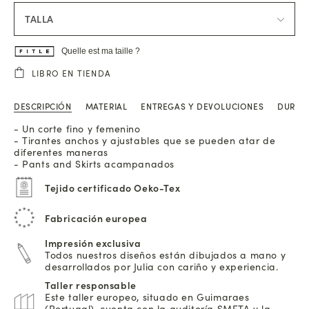
TALLA
Quelle est ma taille ?
LIBRO EN TIENDA
DESCRIPCIÓN
MATERIAL
ENTREGAS Y DEVOLUCIONES
DURAB
- Un corte fino y femenino
- Tirantes anchos y ajustables que se pueden atar de
diferentes maneras
- Pants and Skirts acampanados
Tejido certificado Oeko-Tex
Fabricación europea
Impresión exclusiva
Todos nuestros diseños están dibujados a mano y
desarrollados por Julia con cariño y experiencia.
Taller responsable
Este taller europeo, situado en Guimaraes
(Portugal), cuenta con la auditoría SMETA y la