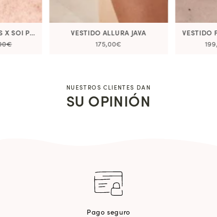
MARY JANE FLABELUS X SOI PARIS
VESTIDO ALLURA JAVA
VESTIDO F
,00€
175,00€
199
NUESTROS CLIENTES DAN
SU OPINIÓN
Pago seguro