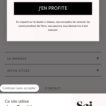
Inscrivez-vous pour ne rien louper !
J'EN PROFITE
En cliquant sur le bouton ci dessus, vous acceptez de recevoir les
communications Soi Paris, vous pourrez vous désinscrire à tout
moment.
JE M'INSCRIS
LA MARQUE
INFOS UTILES
CONTACT
Continuer sans accepter
Mail : hello@soi-paris.com
Ce site utilise
Whatsapp