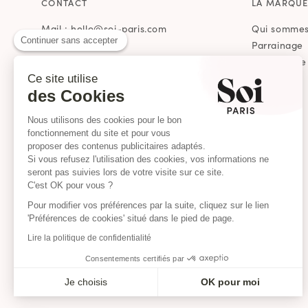
CONTACT
LA MARQU
Mail : hello@soi-paris.com
Qui sommes
Continuer sans accepter
Whatsapp
Parrainage
Programme d
Nos Boutiques
Journal
Ce site utilise
des Cookies
Presse
Soldes
Nous utilisons des cookies pour le bon
Archives
fonctionnement du site et pour vous
proposer des contenus publicitaires adaptés.
Si vous refusez l'utilisation des cookies, vos informations ne
seront pas suivies lors de votre visite sur ce site.
C'est OK pour vous ?
Pour modifier vos préférences par la suite, cliquez sur le lien
'Préférences de cookies' situé dans le pied de page.
Lire la politique de confidentialité
Consentements certifiés par
Je choisis
OK pour moi
Axeptio consent
Plateforme de Gestion du Consentement : Personnalisez vo