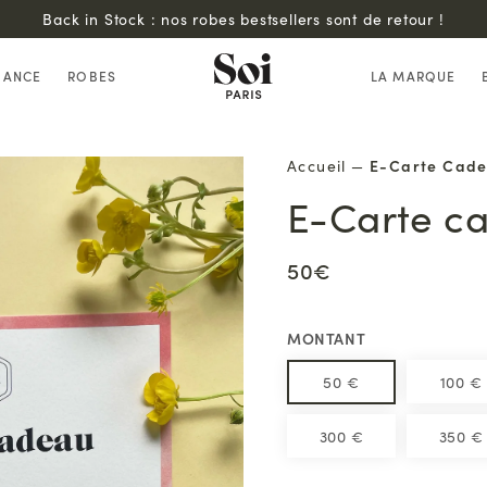
Back in Stock : nos robes bestsellers sont de retour !
HANCE
ROBES
LA MARQUE
Accueil
—
E-Carte Cad
E-Carte c
50€
MONTANT
50 €
100 €
300 €
350 €