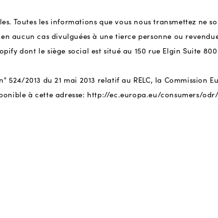
es. Toutes les informations que vous nous transmettez ne son
nt en aucun cas divulguées à une tierce personne ou revendue
pify dont le siège social est situé au 150 rue Elgin Suite 80
en n° 524/2013 du 21 mai 2013 relatif au RELC, la Commission
ponible à cette adresse:
http://ec.europa.eu/consumers/odr