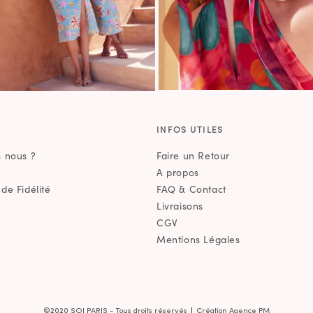
E
INFOS UTILES
 nous ?
Faire un Retour
A propos
e Fidélité
FAQ & Contact
Livraisons
CGV
Mentions Légales
|
©2020 SOI PARIS - Tous droits réservés
Création Agence PM