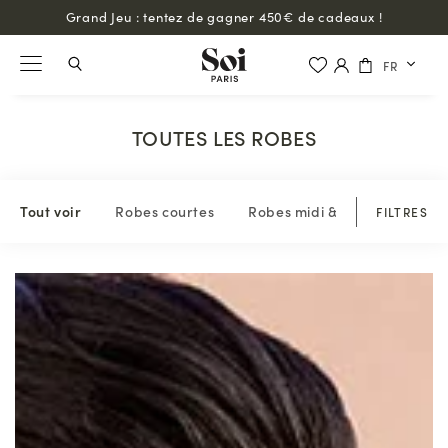
Grand Jeu : tentez de gagner 450€ de cadeaux !
FR
TOUTES LES ROBES
Tout voir
Robes courtes
Robes midi & longues
Ro
FILTRES