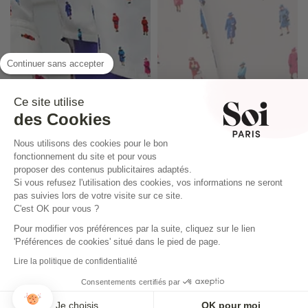
Continuer sans accepter
Ce site utilise
des Cookies
Nous utilisons des cookies pour le bon
fonctionnement du site et pour vous
proposer des contenus publicitaires adaptés.
Si vous refusez l'utilisation des cookies, vos informations ne seront
pas suivies lors de votre visite sur ce site.
C'est OK pour vous ?
Pour modifier vos préférences par la suite, cliquez sur le lien
'Préférences de cookies' situé dans le pied de page.
Lire la politique de confidentialité
CHEMISIER EN SOIE REINE ELISABETH
CHEMISETTE REINE ELISABETH
Consentements certifiés par
175,00€
115,00€
Je choisis
OK pour moi