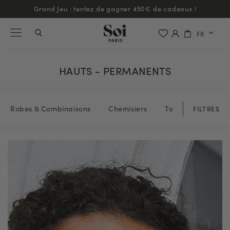
Grand Jeu : tentez de gagner 450€ de cadeaux !
FR
HAUTS - PERMANENTS
Robes & Combinaisons
Chemisiers
Tops & blouses
FILTRES