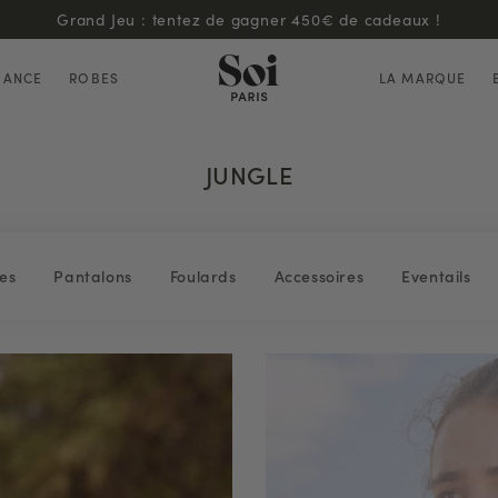
Grand Jeu : tentez de gagner 450€ de cadeaux !
HANCE
ROBES
LA MARQUE
JUNGLE
es
Pantalons
Foulards
Accessoires
Eventails