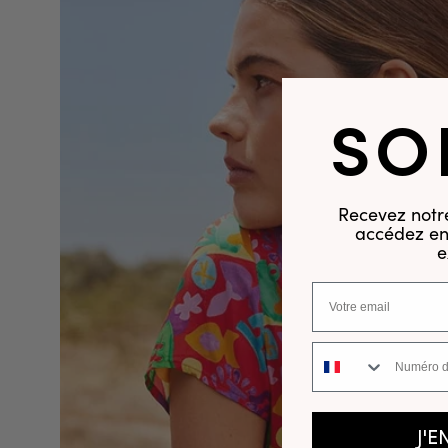
SO
Recevez notre
accédez en 
e
Numéro de téléphone
J'E