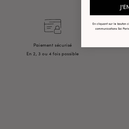
J'E
En cliquant sur le bouton 
communications Soi Paris
Paiement sécurisé
Livr
En 2, 3 ou 4 fois possible