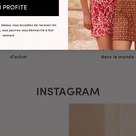
N PROFITE
ci dessus, vous acceptez de recevoir les
, vous pourrez vous désinscrire à tout
moment.
aison offerte dès 200€
Echanges gratuits pa
d'achat
dans le monde
INSTAGRAM