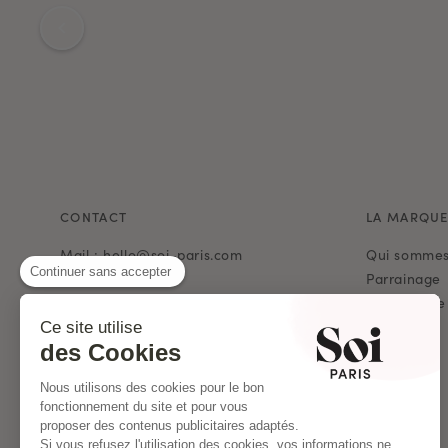
CONTACT
LA MARQU
Mail : hello@soi-paris.com
Qui sommes
Continuer sans accepter
Whatsapp
Parrainage
Programme d
Nos Boutiques
Journal
Ce site utilise
des Cookies
Presse
Soldes
Nous utilisons des cookies pour le bon
Archives
fonctionnement du site et pour vous
proposer des contenus publicitaires adaptés.
Si vous refusez l'utilisation des cookies, vos informations ne