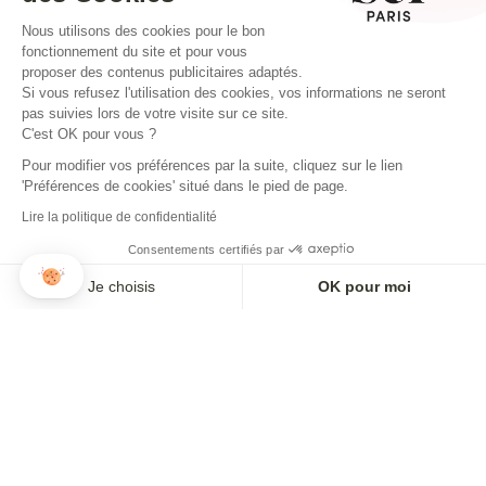
Nous utilisons des cookies pour le bon
fonctionnement du site et pour vous
proposer des contenus publicitaires adaptés.
Si vous refusez l'utilisation des cookies, vos informations ne seront
pas suivies lors de votre visite sur ce site.
C'est OK pour vous ?
Pour modifier vos préférences par la suite, cliquez sur le lien
'Préférences de cookies' situé dans le pied de page.
Lire la politique de confidentialité
Consentements certifiés par
Je choisis
OK pour moi
Axeptio consent
Plateforme de Gestion du Consentement : Personnalisez vos O
Notre plateforme vous permet d'adapter et de gérer vos paramètr
ROBE SIROCCO MYKONOS
ROBE STELLA MYKONOS
215,00€
180,00€