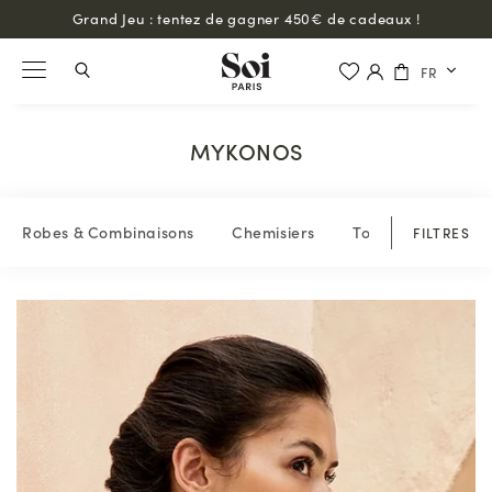
Grand Jeu : tentez de gagner 450€ de cadeaux !
FR
MYKONOS
Robes & Combinaisons
Chemisiers
Tops & blouses
FILTRES