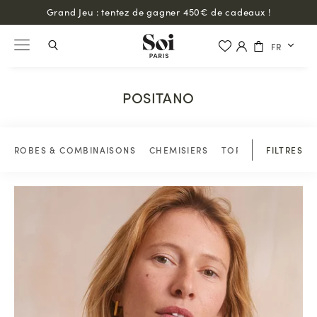
Grand Jeu : tentez de gagner 450€ de cadeaux !
FR
POSITANO
ROBES & COMBINAISONS
CHEMISIERS
TOPS & BLOUSES
FILTRES