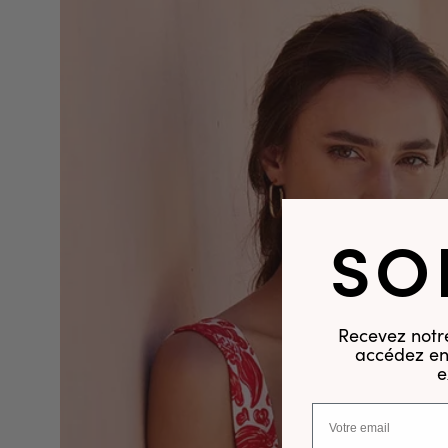
SO
Recevez notre
accédez en 
e