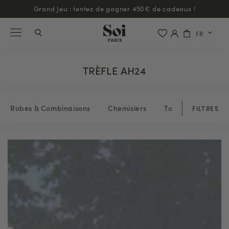
Grand Jeu : tentez de gagner 450€ de cadeaux !
FR
TRÈFLE AH24
Robes & Combinaisons
Chemisiers
Tops & blouses
FILTRES