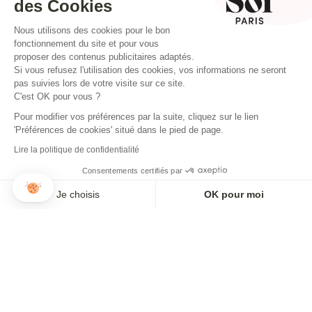
des Cookies
Nous utilisons des cookies pour le bon
fonctionnement du site et pour vous
proposer des contenus publicitaires adaptés.
Si vous refusez l'utilisation des cookies, vos informations ne seront
pas suivies lors de votre visite sur ce site.
C'est OK pour vous ?
Pour modifier vos préférences par la suite, cliquez sur le lien
'Préférences de cookies' situé dans le pied de page.
Lire la politique de confidentialité
Consentements certifiés par
TOP BIANCA TRÈFLE
ROBE ALLURE TRÈFLE
Je choisis
OK pour moi
125,00€
175,00€
Axeptio consent
Plateforme de Gestion du Consentement : Personnalisez vos O
Notre plateforme vous permet d'adapter et de gérer vos paramètr