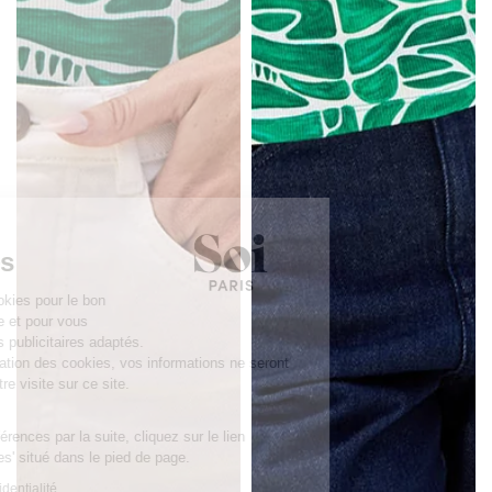
Continuer sans accepter
Ce site utilise
des Cookies
Nous utilisons des cookies pour le bon
fonctionnement du site et pour vous
proposer des contenus publicitaires adaptés.
Si vous refusez l'utilisation des cookies, vos informations ne seront
pas suivies lors de votre visite sur ce site.
C'est OK pour vous ?
Pour modifier vos préférences par la suite, cliquez sur le lien
'Préférences de cookies' situé dans le pied de page.
Lire la politique de confidentialité