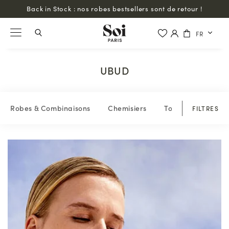
Livraison offerte partout dans le monde à partir de 200€ d'achat
FR
UBUD
Robes & Combinaisons
Chemisiers
Tops & blouses
FILTRES