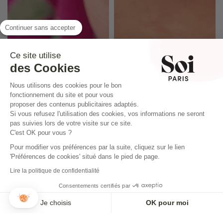
Continuer sans accepter
Ce site utilise
des Cookies
Nous utilisons des cookies pour le bon
fonctionnement du site et pour vous
proposer des contenus publicitaires adaptés.
Si vous refusez l'utilisation des cookies, vos informations ne seront
pas suivies lors de votre visite sur ce site.
C'est OK pour vous ?
Pour modifier vos préférences par la suite, cliquez sur le lien
'Préférences de cookies' situé dans le pied de page.
Lire la politique de confidentialité
ANILLO WAVE
ANILLO NEPTUNO VERDE
Consentements certifiés par
30,00€
30,00€
Je choisis
OK pour moi
Axeptio consent
Plateforme de Gestion du Consentement : Personnalisez vos O