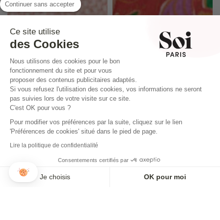
Continuer sans accepter
Ce site utilise
des Cookies
Nous utilisons des cookies pour le bon
fonctionnement du site et pour vous
proposer des contenus publicitaires adaptés.
Si vous refusez l'utilisation des cookies, vos informations ne seront
pas suivies lors de votre visite sur ce site.
C'est OK pour vous ?
Pour modifier vos préférences par la suite, cliquez sur le lien
'Préférences de cookies' situé dans le pied de page.
COLLAR GIRASOL
COLLAR DE ÓNIX
Lire la politique de confidentialité
40,00€
40,00€
Consentements certifiés par
Je choisis
OK pour moi
Axeptio consent
Plateforme de Gestion du Consentement : Personnalisez vos O
Notre plateforme vous permet d'adapter et de gérer vos paramètr