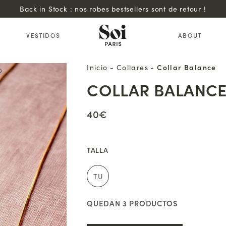
Back in Stock : nos robes bestsellers sont de retour !
VESTIDOS
ABOUT
Inicio
-
Collares
-
Collar Balance
D
COLLAR BALANC
40€
TALLA
TU
QUEDAN
3
PRODUCTOS