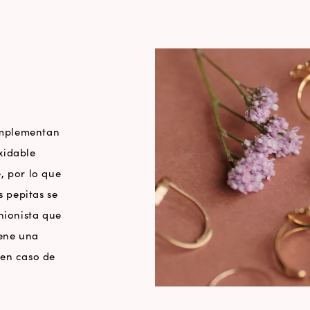
complementan
xidable
, por lo que
s pepitas se
hionista que
iene una
 en caso de