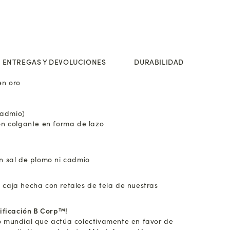
ENTREGAS Y DEVOLUCIONES
DURABILIDAD
en oro
cadmio)
on colgante en forma de lazo
in sal de plomo ni cadmio
 caja hecha con retales de tela de nuestras
tificación B Corp™!
o mundial que actúa colectivamente en favor de