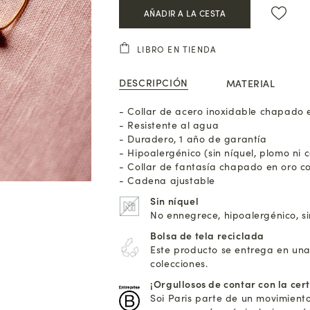
AÑADIR A LA CESTA
LIBRO EN TIENDA
DESCRIPCIÓN
MATERIAL
- Collar de acero inoxidable chapado 
- Resistente al agua
- Duradero, 1 año de garantía
- Hipoalergénico (sin níquel, plomo ni 
- Collar de fantasía chapado en oro c
- Cadena ajustable
Sin níquel
No ennegrece, hipoalergénico, s
Bolsa de tela reciclada
Este producto se entrega en una
colecciones.
¡Orgullosos de contar con la cer
Soi Paris parte de un movimient