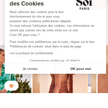
Disponible en 2, 3 o 4
des Cookies
plazos
Nous utilisons des cookies pour le bon
fonctionnement du site et pour vous
proposer des contenus publicitaires adaptés.
Si vous refusez l'utilisation des cookies, vos informations ne
seront pas suivies lors de votre visite sur ce site.
C'est OK pour vous ?
Pour modifier vos préférences par la suite, cliquez sur le lien
'Préférences de cookies' situé dans le pied de page.
Lire la politique de confidentialité
Consentements certifiés par
Je choisis
OK pour moi
Axeptio consent
Plateforme de Gestion du Consentement : Personnalisez vo
Notre plateforme vous permet d'adapter et de gérer vos param