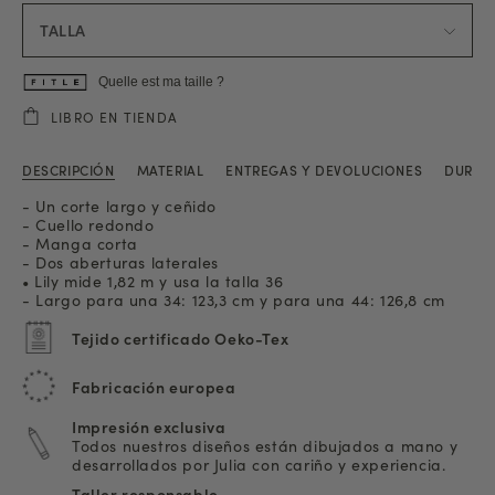
TALLA
Quelle est ma taille ?
LIBRO EN TIENDA
DESCRIPCIÓN
MATERIAL
ENTREGAS Y DEVOLUCIONES
DURAB
- Un corte largo y ceñido
- Cuello redondo
- Manga corta
- Dos aberturas laterales
• Lily mide 1,82 m y usa la talla 36
- Largo para una 34: 123,3 cm y para una 44: 126,8 cm
Tejido certificado Oeko-Tex
Fabricación europea
Impresión exclusiva
Todos nuestros diseños están dibujados a mano y
desarrollados por Julia con cariño y experiencia.
Taller responsable