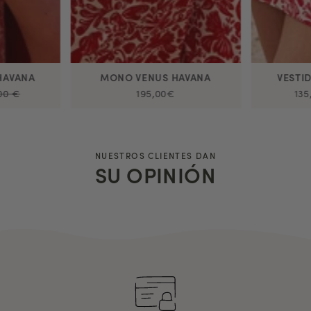
HAVANA
MONO VENUS HAVANA
VESTI
00 €
195,00€
135
NUESTROS CLIENTES DAN
SU OPINIÓN