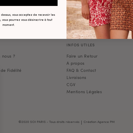
ci dessus, vous acceptez de recevoir les
, vous pourrez vous désinscrire à tout
moment.
E
INFOS UTILES
 nous ?
Faire un Retour
A propos
e Fidélité
FAQ & Contact
Livraisons
CGV
Mentions Légales
|
©2020 SOI PARIS - Tous droits réservés
Création Agence PM