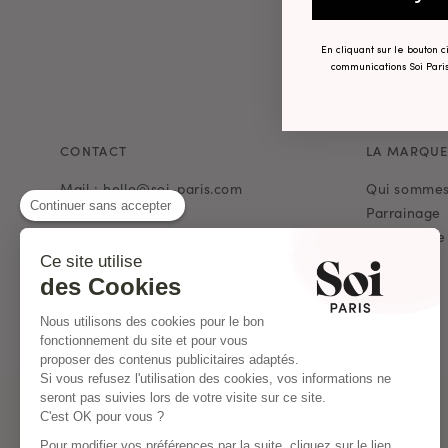
En cliquant sur le bouton 
communications Soi Paris
CONTACT
LA MARQU
Mail : hello@soi-paris.com
Qui sommes
Continuer sans accepter
Whatsapp
Parrainage
Programme d
Nos Boutiques
Journal
Ce site utilise
des Cookies
Presse
Soldes
Nous utilisons des cookies pour le bon
Archives
fonctionnement du site et pour vous
proposer des contenus publicitaires adaptés.
Si vous refusez l'utilisation des cookies, vos informations ne
seront pas suivies lors de votre visite sur ce site.
C'est OK pour vous ?
Pour modifier vos préférences par la suite, cliquez sur le lien