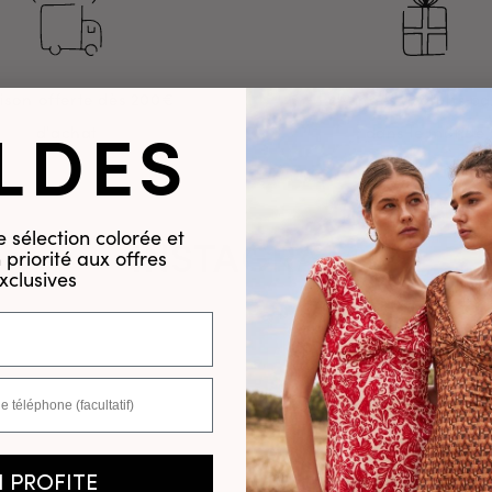
aison offerte dès 200€
Echanges gratuits pa
LDES
d'achat
dans le monde
 sélection colorée et
INSTAGRAM
priorité aux offres
xclusives
N PROFITE