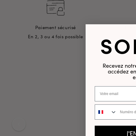
Paiement sécurisé
Livr
SO
En 2, 3 ou 4 fois possible
Recevez notre
accédez en 
e
Numéro de téléphone
J'E