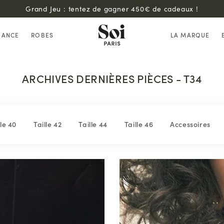
Back in Stock : nos robes bestsellers sont de retour !
HANCE
ROBES
LA MARQUE
ARCHIVES DERNIÈRES PIÈCES - T34
lle 40
Taille 42
Taille 44
Taille 46
Accessoires