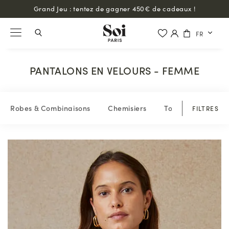
Grand Jeu : tentez de gagner 450€ de cadeaux !
FR
PANTALONS EN VELOURS - FEMME
Robes & Combinaisons
Chemisiers
Tops & blouses
FILTRES