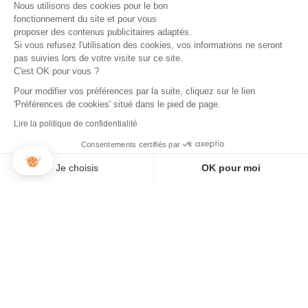
Nous utilisons des cookies pour le bon
fonctionnement du site et pour vous
proposer des contenus publicitaires adaptés.
Si vous refusez l'utilisation des cookies, vos informations ne seront
pas suivies lors de votre visite sur ce site.
C'est OK pour vous ?
Pour modifier vos préférences par la suite, cliquez sur le lien
'Préférences de cookies' situé dans le pied de page.
Lire la politique de confidentialité
Consentements certifiés par
Je choisis
OK pour moi
Axeptio consent
Plateforme de Gestion du Consentement : Personnalisez vos O
Notre plateforme vous permet d'adapter et de gérer vos paramètr
PANTALON IDÉALISTE EN VELOURS BLEU NUIT
PANTALON IDÉALISTE EN VELOURS CHÂTAIGNE
165,00€
165,00€