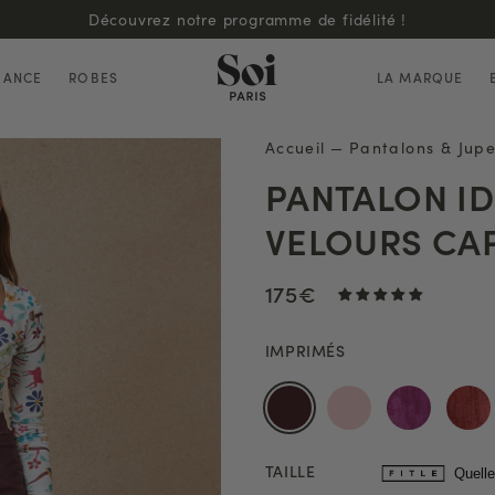
Découvrez notre programme de fidélité !
HANCE
ROBES
LA MARQUE
Accueil
—
Pantalons & Jup
PANTALON ID
VELOURS CA
175€
IMPRIMÉS
TAILLE
Quelle