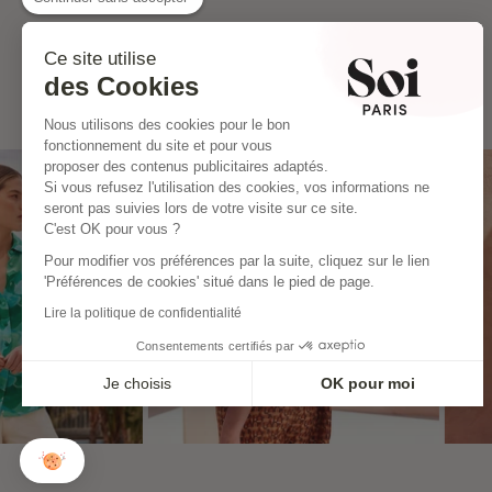
Ce site utilise
des Cookies
Nous utilisons des cookies pour le bon
fonctionnement du site et pour vous
proposer des contenus publicitaires adaptés.
Si vous refusez l'utilisation des cookies, vos informations ne
seront pas suivies lors de votre visite sur ce site.
C'est OK pour vous ?
Pour modifier vos préférences par la suite, cliquez sur le lien
'Préférences de cookies' situé dans le pied de page.
Lire la politique de confidentialité
Consentements certifiés par
Je choisis
OK pour moi
Axeptio consent
Plateforme de Gestion du Consentement : Personnalisez vo
Notre plateforme vous permet d'adapter et de gérer vos param