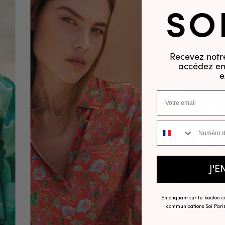
SO
Recevez notre
accédez en 
e
Numéro de téléphone
J'E
En cliquant sur le bouton 
communications Soi Paris