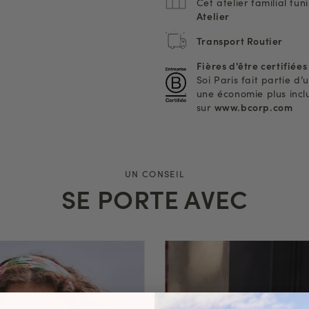
Cet atelier familial tun
Atelier
Transport Routier
Fières d'être certifiée
Soi Paris fait partie 
une économie plus inclus
sur
www.bcorp.com
UN CONSEIL
SE PORTE AVEC