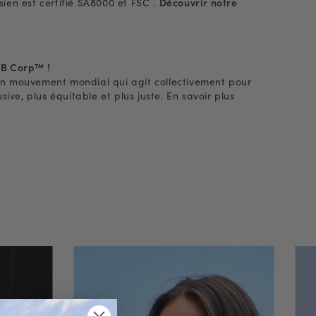
isien est certifié SA8000 et FSC .
Découvrir notre
s B Corp™ !
d’un mouvement mondial qui agit collectivement pour
ive, plus équitable et plus juste. En savoir plus