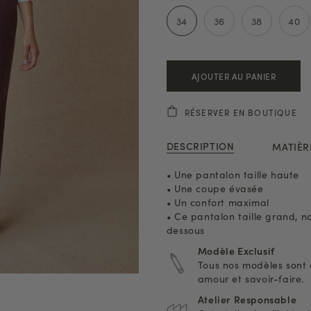
34
36
38
40
AJOUTER AU PANIER
RÉSERVER EN BOUTIQUE
DESCRIPTION
MATIÈR
• Une pantalon taille haute
• Une coupe évasée
• Un confort maximal
• Ce pantalon taille grand, n
dessous
Modèle Exclusif
Tous nos modèles sont 
amour et savoir-faire.
Atelier Responsable