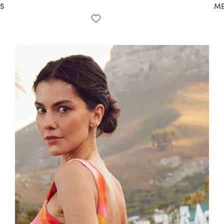
SS
ME