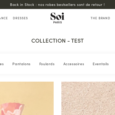
Back in Stock : nos robes bestsellers sont de retour !
ANCE
DRESSES
THE BRAND
COLLECTION - TEST
es
Pantalons
Foulards
Accessoires
Eventails