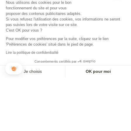
Nous utilisons des cookies pour le bon
fonctionnement du site et pour vous
proposer des contenus publicitaires adaptés.
Si vous refusez l'utilisation des cookies, vos informations ne seront
pas suivies lors de votre visite sur ce site.
C'est OK pour vous ?
Pour modifier vos préférences par la suite, cliquez sur le lien
'Préférences de cookies' situé dans le pied de page.
Lire la politique de confidentialité
Consentements certifiés par
Je choisis
OK pour moi
Axeptio consent
Plateforme de Gestion du Consentement : Personnalisez vos O
Notre plateforme vous permet d'adapter et de gérer vos paramètr
BLUSA UN AMERICANO EN PARÍS
BLUSA DE SEDA PRUNELLE
125,00€
165,00€