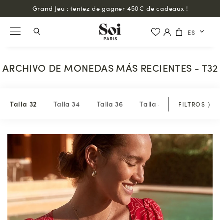
Grand Jeu : tentez de gagner 450€ de cadeaux !
ES
ARCHIVO DE MONEDAS MÁS RECIENTES - T32
Talla 32
Talla 34
Talla 36
Talla 38
Talla 40
FILTROS
)