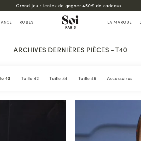
Back in Stock : nos robes bestsellers sont de retour !
HANCE
ROBES
LA MARQUE
ARCHIVES DERNIÈRES PIÈCES - T40
le 40
Taille 42
Taille 44
Taille 46
Accessoires