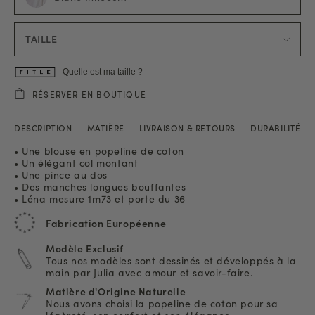
TAILLE
Quelle est ma taille ?
RÉSERVER EN BOUTIQUE
DESCRIPTION
MATIÈRE
LIVRAISON & RETOURS
DURABILITÉ
• Une blouse en popeline de coton
• Un élégant col montant
• Une pince au dos
• Des manches longues bouffantes
• Léna mesure 1m73 et porte du 36
Fabrication Européenne
Modèle Exclusif
Tous nos modèles sont dessinés et développés à la
main par Julia avec amour et savoir-faire.
Matière d'Origine Naturelle
Nous avons choisi la popeline de coton pour sa
légèreté, son confort et son élégance.