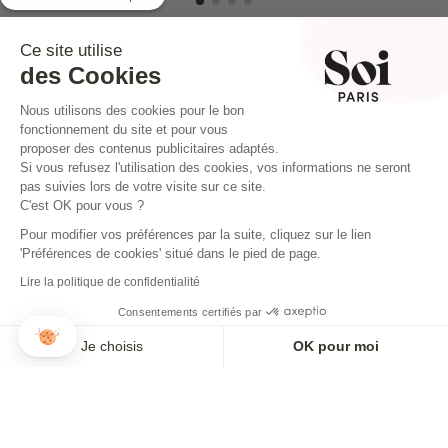
Ce site utilise
des Cookies
INSTAGRAM
Nous utilisons des cookies pour le bon
fonctionnement du site et pour vous
proposer des contenus publicitaires adaptés.
Si vous refusez l'utilisation des cookies, vos informations ne seront
pas suivies lors de votre visite sur ce site.
C'est OK pour vous ?
Pour modifier vos préférences par la suite, cliquez sur le lien
'Préférences de cookies' situé dans le pied de page.
Lire la politique de confidentialité
Consentements certifiés par
Je choisis
OK pour moi
Axeptio consent
Plateforme de Gestion du Consentement : Personnalisez vos O
NEWSLETTER
AJOUTER AU PANIER
Notre plateforme vous permet d'adapter et de gérer vos paramètr
Inscrivez-vous pour ne rien louper !
Paiement en 3x ou 4x disponible