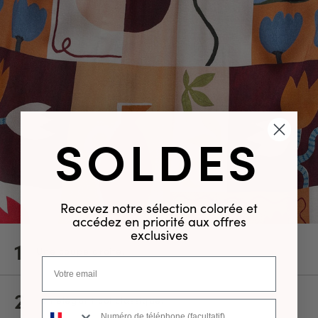
SOLDES
Recevez notre sélection colorée et
accédez en priorité aux offres
exclusives
1
Une coupe droite.
2
Un élégant col classique.
Numéro de téléphone