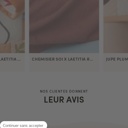
VESTE PLUME SOI X LAETITIA ROUGET
CHEMISIER SOI X LAETITIA ROUGET
NOS CLIENTES DONNENT
LEUR AVIS
Continuer sans accepter