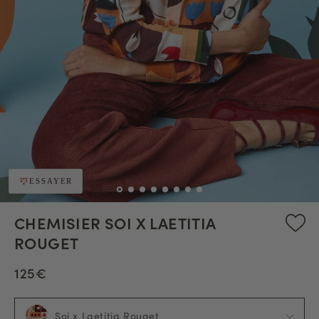
ESSAYER
CHEMISIER SOI X LAETITIA
ROUGET
125€
Soi x Laetitia Rouget