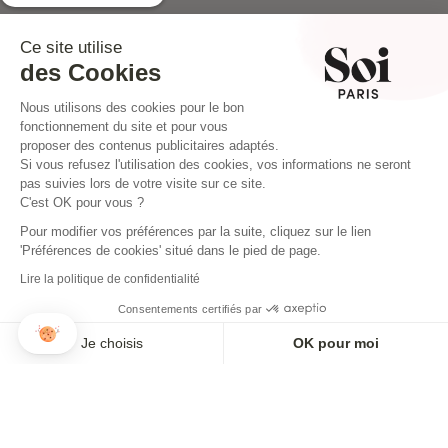
Ce site utilise
des Cookies
Nous utilisons des cookies pour le bon
fonctionnement du site et pour vous
Paiement sécurisé
En 2, 3 ou 4 fois possible
proposer des contenus publicitaires adaptés.
Si vous refusez l'utilisation des cookies, vos informations ne seront
pas suivies lors de votre visite sur ce site.
C'est OK pour vous ?
Pour modifier vos préférences par la suite, cliquez sur le lien
INSTAGRAM
'Préférences de cookies' situé dans le pied de page.
Lire la politique de confidentialité
Consentements certifiés par
Je choisis
OK pour moi
Axeptio consent
Plateforme de Gestion du Consentement : Personnalisez vos O
S'INSCRIRE À L'ALERTE
Notre plateforme vous permet d'adapter et de gérer vos paramètr
Paiement en 3x ou 4x disponible