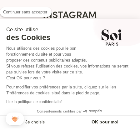
INSTAGRAM
Continuer sans accepter
Ce site utilise
des Cookies
Nous utilisons des cookies pour le bon
fonctionnement du site et pour vous
proposer des contenus publicitaires adaptés.
Si vous refusez l'utilisation des cookies, vos informations ne seront
pas suivies lors de votre visite sur ce site.
C'est OK pour vous ?
Pour modifier vos préférences par la suite, cliquez sur le lien
'Préférences de cookies' situé dans le pied de page.
Lire la politique de confidentialité
NEWSLETTER
Consentements certifiés par
Je choisis
OK pour moi
Inscrivez-vous pour ne rien louper !
Axeptio consent
Plateforme de Gestion du Consentement : Personnalisez vos O
AJOUTER AU PANIER
Notre plateforme vous permet d'adapter et de gérer vos paramètr