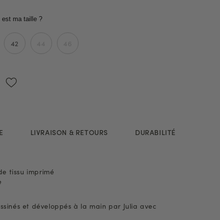
 est ma taille ?
42
44
46
E
LIVRAISON & RETOURS
DURABILITÉ
de tissu imprimé
e
ssinés et développés à la main par Julia avec