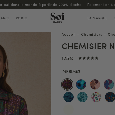
Découvrez notre programme de fidélité !
HANCE
ROBES
LA MARQUE
Accueil
—
Chemisiers
—
Che
CHEMISIER N
125€
IMPRIMÉS