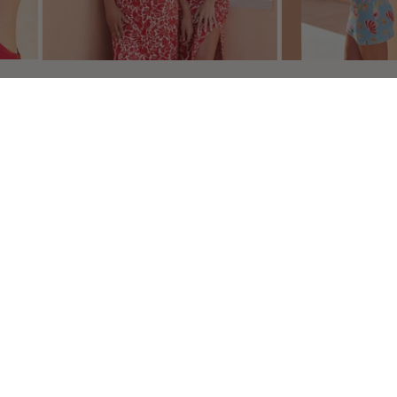
s réglementations. Personnalisez vos préférences pour contrôler
NEWSLETTER
Inscrivez-vous pour ne rien louper !
JE M'INSCRIS