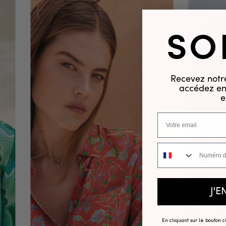
SO
Recevez notre
accédez en 
e
Numéro de téléphone
J'E
En cliquant sur le bouton 