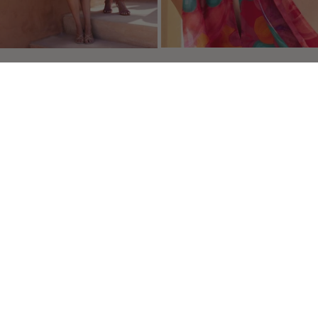
s Options
ètres de confidentialité, en garantissant la conformité avec le
E
INFOS UTILES
 nous ?
Faire un Retour
A propos
e Fidélité
FAQ & Contact
Livraisons
CGV
Mentions Légales
|
©2020 SOI PARIS - Tous droits réservés
Création Agence PM