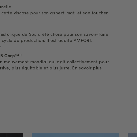
relle
 cette viscose pour son aspect mat, et son toucher
historique de Soi, a été choisi pour son savoir-faire
u cycle de production. Il est audité AMFORI.
r
s B Corp™ !
d’un mouvement mondial qui agit collectivement pour
ive, plus équitable et plus juste. En savoir plus