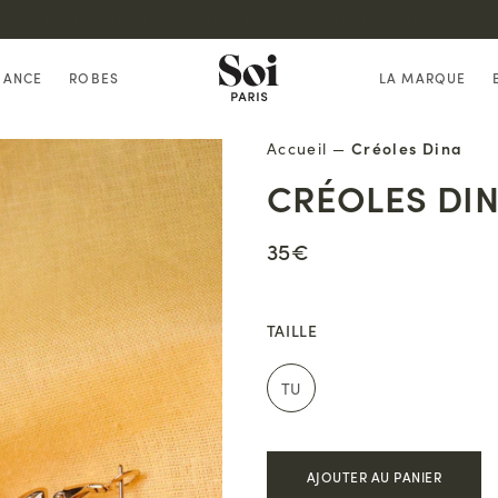
Back in Stock : nos robes bestsellers sont de retour !
HANCE
ROBES
LA MARQUE
Accueil
—
Créoles Dina
CRÉOLES DI
35€
TAILLE
TU
AJOUTER AU PANIER