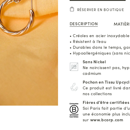
RÉSERVER EN BOUTIQUE
DESCRIPTION
MATIÈR
• Créoles en acier inoxydable
• Résistent à l’eau
• Durables dans le temps, gar
• Hypoallergéniques (sans ni
Sans Nickel
Ne noircissent pas, hy
cadmium
Pochon en Tissu Upcyc
Ce produit est livré da
nos collections
Fières d'être certifiée
Soi Paris fait partie 
une économie plus inclus
sur
www.bcorp.com