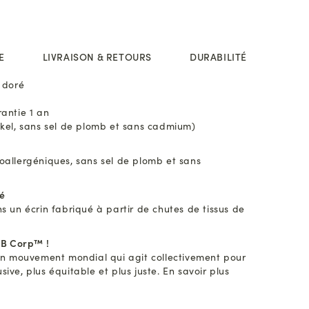
E
LIVRAISON & RETOURS
DURABILITÉ
 doré
antie 1 an
ckel, sans sel de plomb et sans cadmium)
poallergéniques, sans sel de plomb et sans
lé
ns un écrin fabriqué à partir de chutes de tissus de
s B Corp™ !
d’un mouvement mondial qui agit collectivement pour
ive, plus équitable et plus juste. En savoir plus