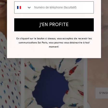
Numéro de téléphone
J'EN PROFITE
En cliquant sur le bouton ci dessus, vous acceptez de recevoir les
communications Soi Paris, vous pourrez vous désinscrire à tout
moment.
S'INS