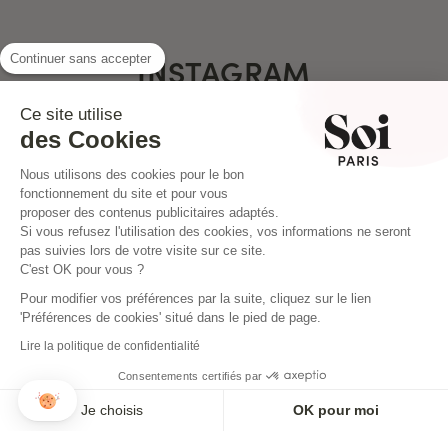
INSTAGRAM
Continuer sans accepter
Ce site utilise
des Cookies
Nous utilisons des cookies pour le bon
fonctionnement du site et pour vous
proposer des contenus publicitaires adaptés.
Si vous refusez l'utilisation des cookies, vos informations ne seront
pas suivies lors de votre visite sur ce site.
C'est OK pour vous ?
Pour modifier vos préférences par la suite, cliquez sur le lien
'Préférences de cookies' situé dans le pied de page.
Lire la politique de confidentialité
Consentements certifiés par
NEWSLETTER
Je choisis
OK pour moi
Inscrivez-vous pour ne rien louper !
Axeptio consent
Plateforme de Gestion du Consentement : Personnalisez vos O