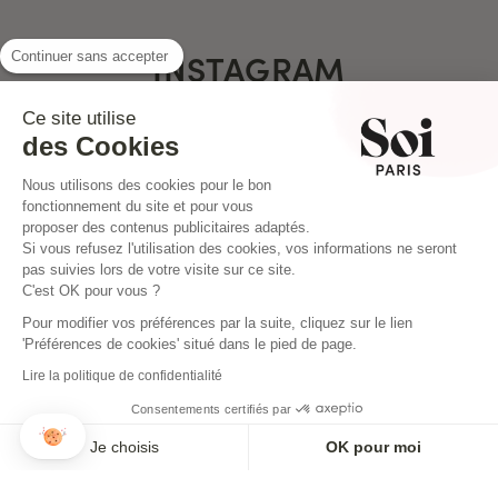
INSTAGRAM
Continuer sans accepter
Ce site utilise
des Cookies
Nous utilisons des cookies pour le bon
fonctionnement du site et pour vous
proposer des contenus publicitaires adaptés.
Si vous refusez l'utilisation des cookies, vos informations ne seront
pas suivies lors de votre visite sur ce site.
C'est OK pour vous ?
Pour modifier vos préférences par la suite, cliquez sur le lien
'Préférences de cookies' situé dans le pied de page.
Lire la politique de confidentialité
Consentements certifiés par
NEWSLETTER
Je choisis
OK pour moi
Inscrivez-vous pour ne rien louper !
Axeptio consent
Plateforme de Gestion du Consentement : Personnalisez vos O