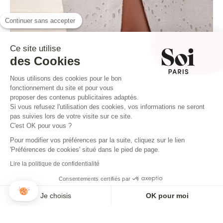
Continuer sans accepter
Ce site utilise
des Cookies
Nous utilisons des cookies pour le bon
fonctionnement du site et pour vous
proposer des contenus publicitaires adaptés.
Si vous refusez l'utilisation des cookies, vos informations ne seront
pas suivies lors de votre visite sur ce site.
C'est OK pour vous ?
Pour modifier vos préférences par la suite, cliquez sur le lien
'Préférences de cookies' situé dans le pied de page.
Lire la politique de confidentialité
Consentements certifiés par
ROBE AGAPI BLANC
Je choisis
OK pour moi
275,00€
Axeptio consent
Plateforme de Gestion du Consentement : Personnalisez vos O