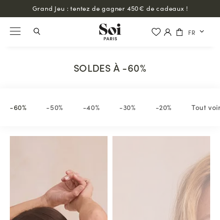
Grand Jeu : tentez de gagner 450€ de cadeaux !
FR
SOLDES À -60%
-60%
-50%
-40%
-30%
-20%
Tout voi