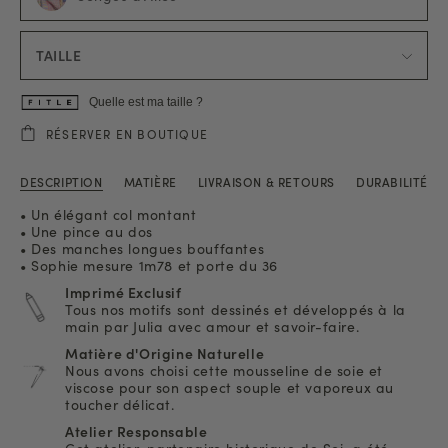
TAILLE
Quelle est ma taille ?
RÉSERVER EN BOUTIQUE
DESCRIPTION
MATIÈRE
LIVRAISON & RETOURS
DURABILITÉ
• Un élégant col montant
• Une pince au dos
• Des manches longues bouffantes
• Sophie mesure 1m78 et porte du 36
Imprimé Exclusif
Tous nos motifs sont dessinés et développés à la
main par Julia avec amour et savoir-faire.
Matière d'Origine Naturelle
Nous avons choisi cette mousseline de soie et
viscose pour son aspect souple et vaporeux au
toucher délicat.
Atelier Responsable
Cet atelier, partenaire historique de Soi, a été