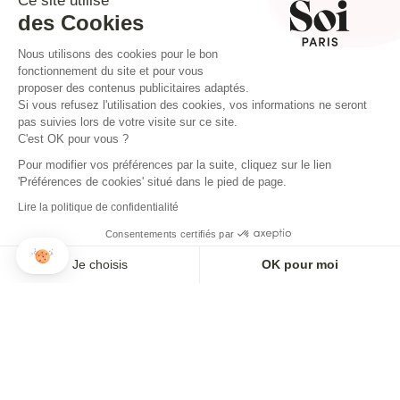
Ce site utilise
des Cookies
Nous utilisons des cookies pour le bon
fonctionnement du site et pour vous
proposer des contenus publicitaires adaptés.
Si vous refusez l'utilisation des cookies, vos informations ne seront
pas suivies lors de votre visite sur ce site.
C'est OK pour vous ?
Pour modifier vos préférences par la suite, cliquez sur le lien
'Préférences de cookies' situé dans le pied de page.
Lire la politique de confidentialité
NEWSLETTER
Consentements certifiés par
Inscrivez-vous pour ne rien louper !
Je choisis
OK pour moi
Axeptio consent
Plateforme de Gestion du Consentement : Personnalisez vos O
S'INSCRIRE À L'ALERTE
Notre plateforme vous permet d'adapter et de gérer vos paramètr
JE M'INSCRIS
Paiement en 3x ou 4x disponible