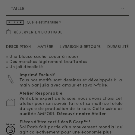
TAILLE
Quelle est ma taille ?
RÉSERVER EN BOUTIQUE
DESCRIPTION
MATIÈRE
LIVRAISON & RETOURS
DURABILITÉ
• Une blouse cache-coeur à nouer
• Des manches légèrement bouffantes
• Un joli décolleté
Imprimé Exclusif
Tous nos motifs sont dessinés et développés à la
main par Julia avec amour et savoir-faire.
Atelier Responsable
Véritable expert de la soie, nous avons choisi cet
atelier pour son savoir-faire et sa maîtrise totale
du cycle de production de la soie. Cette usine est
auditée AMFORI.
Découvrir notre Atelier
Fières d'être certifiées B Corp™ !
Soi Paris fait partie d’un mouvement mondial qui
agit collectivement pour une économie plus