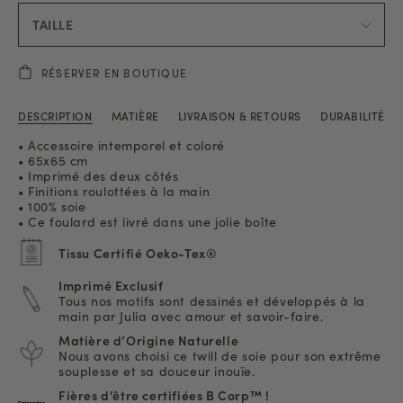
TAILLE
RÉSERVER EN BOUTIQUE
DESCRIPTION
MATIÈRE
LIVRAISON & RETOURS
DURABILITÉ
• Accessoire intemporel et coloré
• 65x65 cm
• Imprimé des deux côtés
• Finitions roulottées à la main
• 100% soie
• Ce foulard est livré dans une jolie boîte
Tissu Certifié Oeko-Tex®
Imprimé Exclusif
Tous nos motifs sont dessinés et développés à la
main par Julia avec amour et savoir-faire.
Matière d’Origine Naturelle
Nous avons choisi ce twill de soie pour son extrême
souplesse et sa douceur inouïe.
Fières d'être certifiées B Corp™ !