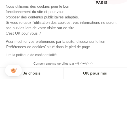
Paiement sécurisé
Nous utilisons des cookies pour le bon
En 2, 3 ou 4 fois possible
fonctionnement du site et pour vous
proposer des contenus publicitaires adaptés.
Si vous refusez l'utilisation des cookies, vos informations ne seront
pas suivies lors de votre visite sur ce site.
C'est OK pour vous ?
INSTAGRAM
Pour modifier vos préférences par la suite, cliquez sur le lien
'Préférences de cookies' situé dans le pied de page.
Lire la politique de confidentialité
Consentements certifiés par
Je choisis
OK pour moi
Axeptio consent
Plateforme de Gestion du Consentement : Personnalisez vos O
S'INSCRIRE À L'ALERTE
Notre plateforme vous permet d'adapter et de gérer vos paramètr
Paiement en 3x ou 4x disponible