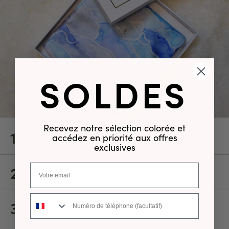
SOLDES
Recevez notre sélection colorée et
1
accédez en priorité aux offres
Imprimé des deux côtés.
exclusives
2
Finitions roulottées à la main.
Numéro de téléphone
3
Foulard élégant et féminin.