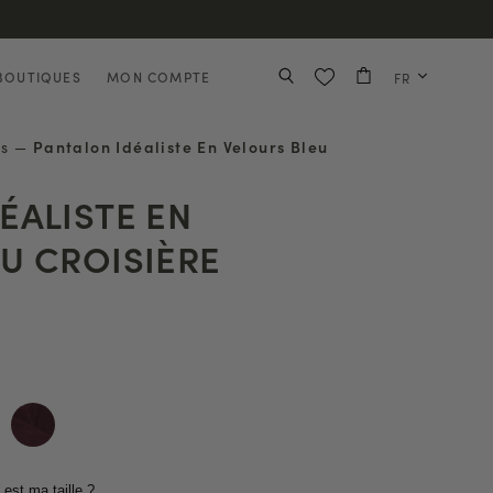
BOUTIQUES
MON COMPTE
FR
es
—
Pantalon Idéaliste En Velours Bleu
ÉALISTE EN
U CROISIÈRE
 est ma taille ?