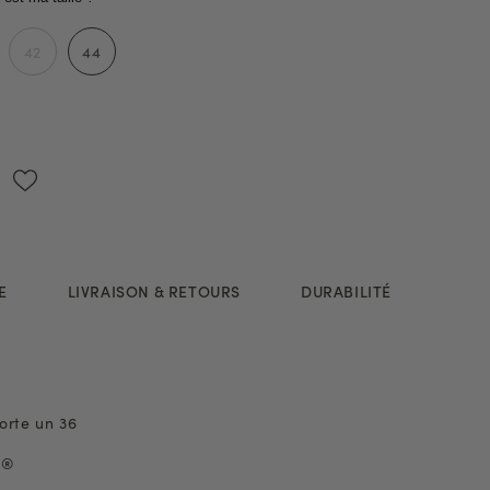
42
44
E
LIVRAISON & RETOURS
DURABILITÉ
orte un 36
x®