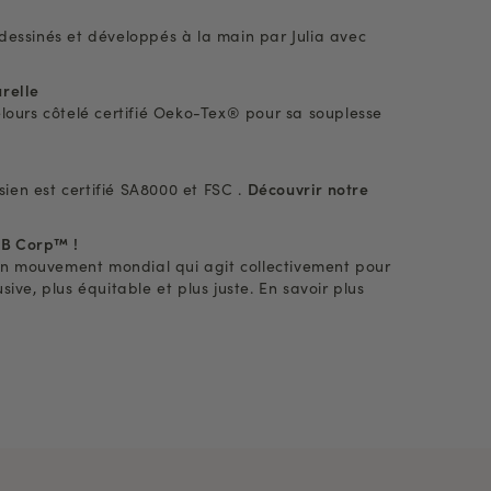
dessinés et développés à la main par Julia avec
relle
elours côtelé certifié Oeko-Tex® pour sa souplesse
isien est certifié SA8000 et FSC .
Découvrir notre
s B Corp™ !
d’un mouvement mondial qui agit collectivement pour
ive, plus équitable et plus juste. En savoir plus