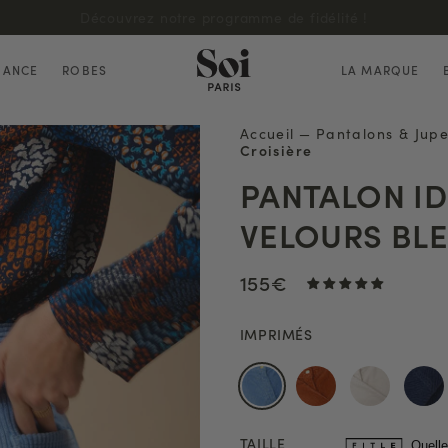
Découvrez notre programme de fidélité !
HANCE
ROBES
LA MARQUE
Accueil
—
Pantalons & Jup
Croisière
PANTALON ID
VELOURS BLE
155€
IMPRIMÉS
TAILLE
Quelle