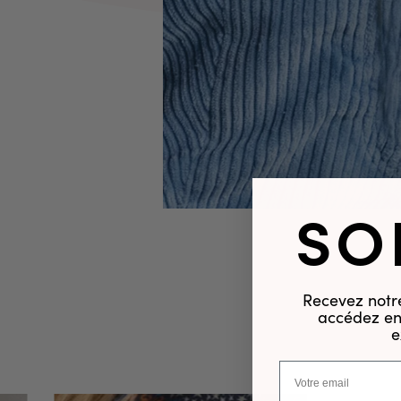
SO
Recevez notre
accédez en 
e