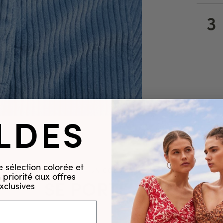
3
LDES
 sélection colorée et
UN CONSEIL
priorité aux offres
SE PORTE AVEC
xclusives