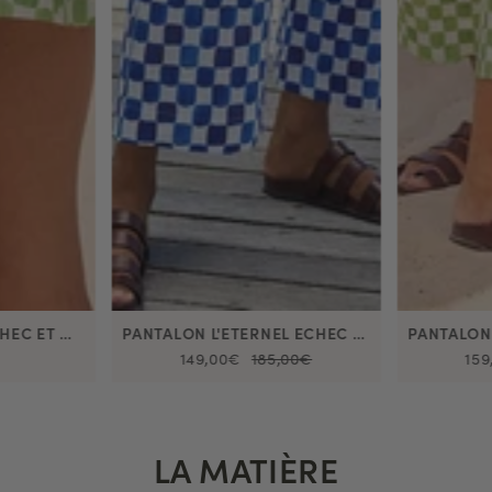
ROBE CASSIOPÉE ECHEC ET MAT AVOCAT
PANTALON L'ETERNEL ECHEC ET MAT BLEU
149,00€
185,00€
159
LA MATIÈRE