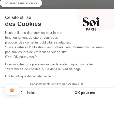
Continuer sans accepter
Ce site utilise
des Cookies
Nous utilisons des cookies pour le bon
fonctionnement du site et pour vous
Paiement sécurisé
proposer des contenus publicitaires adaptés.
En 2, 3 ou 4 fois possible
Si vous refusez l'utilisation des cookies, vos informations ne seront
pas suivies lors de votre visite sur ce site.
C'est OK pour vous ?
Pour modifier vos préférences par la suite, cliquez sur le lien
INSTAGRAM
'Préférences de cookies' situé dans le pied de page.
Lire la politique de confidentialité
Consentements certifiés par
Je choisis
OK pour moi
Axeptio consent
Plateforme de Gestion du Consentement : Personnalisez vos O
AJOUTER AU PANIER
Notre plateforme vous permet d'adapter et de gérer vos paramètr