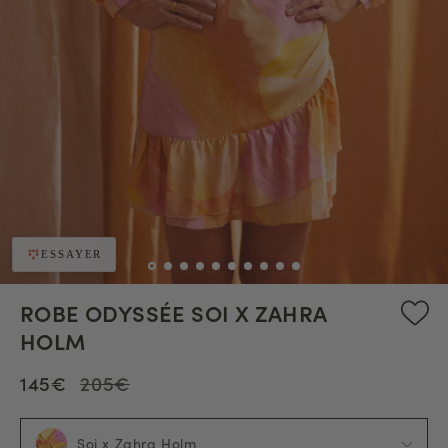
ESSAYER
ROBE ODYSSÉE SOI X ZAHRA
HOLM
145€
205€
Soi x Zahra Holm