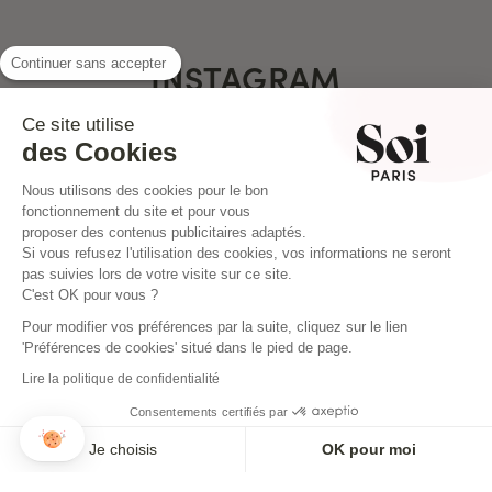
INSTAGRAM
Continuer sans accepter
Ce site utilise
des Cookies
Nous utilisons des cookies pour le bon
fonctionnement du site et pour vous
proposer des contenus publicitaires adaptés.
Si vous refusez l'utilisation des cookies, vos informations ne seront
pas suivies lors de votre visite sur ce site.
C'est OK pour vous ?
Pour modifier vos préférences par la suite, cliquez sur le lien
'Préférences de cookies' situé dans le pied de page.
Lire la politique de confidentialité
Consentements certifiés par
NEWSLETTER
Je choisis
OK pour moi
Inscrivez-vous pour ne rien louper !
Axeptio consent
Plateforme de Gestion du Consentement : Personnalisez vos O