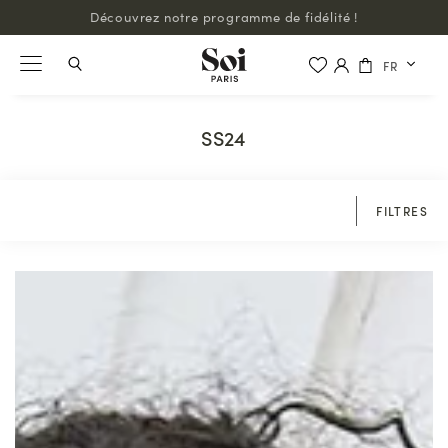
Fières d'être certifiées B Corp™ !
FR
SS24
FILTRES